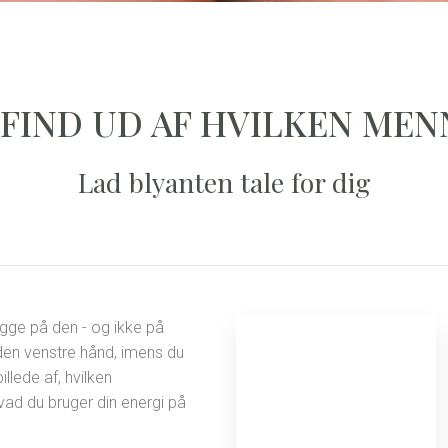
 FIND UD AF HVILKEN MEN
Lad blyanten tale for dig
igge på den - og ikke på
 den venstre hånd, imens du
llede af, hvilken
vad du bruger din energi på