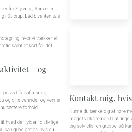
r fra Støvring, Aars eller
g i Suldrup. Lad blyanten tale
ndtegning, hvor vi trækker et
remtid samt et kort for det
ktivitet – og
empelvis håndaflæsning.
Kontakt mig, hvis
 du og dine veninder og venner
dnu tættere forhold.
Kunne du tænke dig at høre me
meget velkommen til at ringe elle
 hvad der fylder i dit liv lige
dig selv eller en gruppe, så k
u kan gribe det an, hvis du