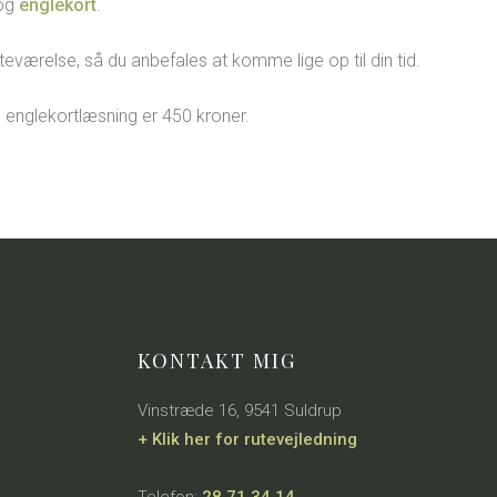
og
englekort
.
teværelse, så du anbefales at komme lige op til din tid.
l. englekortlæsning er 450 kroner.
KONTAKT MIG
​​Vinstræde 16, 9541 Suldrup
+ Klik her for rutevejledning
Telefon:
28 71 34 14