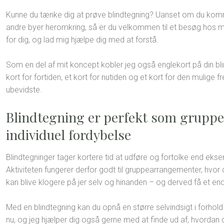
Kunne du tænke dig at prøve blindtegning? Uanset om du komme
andre byer heromkring, så er du velkommen til et besøg hos mi
for dig, og lad mig hjælpe dig med at forstå.
Som en del af mit koncept kobler jeg også englekort på din bli
kort for fortiden, et kort for nutiden og et kort for den mulige f
ubevidste.
Blindtegning er perfekt som gruppea
individuel fordybelse
Blindtegninger tager kortere tid at udføre og fortolke end eks
Aktiviteten fungerer derfor godt til gruppearrangementer, hvor
kan blive klogere på jer selv og hinanden – og derved få et en
Med en blindtegning kan du opnå en større selvindsigt i forhold til,
nu, og jeg hjælper dig også gerne med at finde ud af, hvordan d