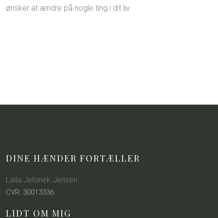
ønsker at ændre på nogle ting i dit liv.
DINE HÆNDER FORTÆLLER
Laila Jelonek Jensen
​CVR: 30013336
LIDT OM MIG